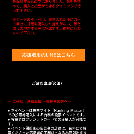
を保証するものではありません。余裕を持
って、購入と投票ができるタイミングで行
って下さい。
​※カードの不正利用、票を入れた後にカー
ド会社に「票を購入した覚えがない」等と
偽りの申告する等は犯罪です。絶対に行わ
ないで下さい。
応援者用のLINEはこちら
​ご確認事項(必須）
ー ご確認・注意事項 〜候補者の方へー
● ​本イベントは投票サイト「Ranking Master」
での投票券購入による有料の投票イベントです。
● ​投票券はクレジットカードでのみ購入が可能で
す。
● ​イベント開始後の応募者の辞退は、有料にて投
票くださった応援者の不利益となる為原則出来ま