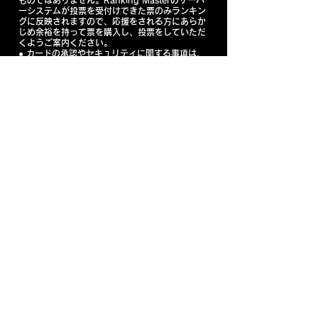
ものではありません。Ranking Masterのサーバ
ーシステムが投票を受付けできた票のみランキン
グに反映されますので、応援をされる方にあらか
じめ余裕を持って票を購入し、投票をしていただ
くようご案内ください。
● ​カードの承認やセキュリティに関する事項は、
応援者の使用しているカード会社に直接お問い合
わせいただくよう案内ください。またアクセス集
中により表示がされない、投票ができない、など
のお問い合わせや対応には、一切対応を致しかね
ます。「購入ができるタイミングで」かつ「投票
ができるタイミングで」の投票を、重ねてお願い
申し上げると共に、候補者に皆様においてもご理
解とその告知をお願い申し上げます。
● 本件オーディション関係者が必要と判断をした
場合、投票ルールやスケジュールなどを記載・対
応して対応する事があります。
● 他人のクレジットカードや番号を利用する等の
不正利用他、応援者が自らの意思で票を購入して
投票をしていながら「身に覚えのない支払い」と
して偽りの申告をカード会社に行うなどして不当
に利益を得る等の行為は、犯罪行為となり刑事処
罰の対象となる可能性があります。
そうした事象
が確認された場合はただちに警察他しかるべき機
関に通報の上法的対応を行い、また、オーディシ
ョンのルールを変更・中止・追加開催、支払いの
延期等をする場合があります。それら事象により
本オーディションに何らかの影響があった場合、
本オーディションに関係するすべての事業者は当
該事象に対する変更・中止・追加開催等に関し一