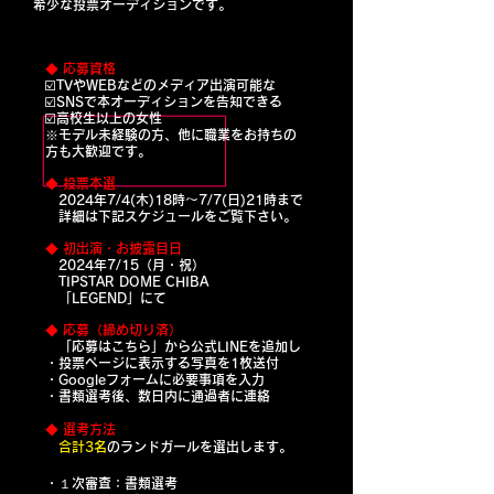
希少な投票オーディションです。
◆ ​応募資格
☑️TVやWEBなどのメディア出演可能な
☑️SNSで本オーディションを告知できる
☑️高校生以上の女性
※モデル未経験の方、他に職業をお持ちの
方も大歓迎です。
◆ ​投票本選
2024年
7/4(木)18時〜7/7(日)21時まで
詳細は下記スケジュールをご覧下さい。
◆ ​初出演・お披露目
日
2024年7/15（月・祝）
TIPSTAR DOME CHIBA
「LEGEND」にて
◆ ​応募（締め切り済）
「応募はこちら」から公式LINEを追加し
・投票ページに表示する写真を1枚送付
​・Googleフォームに必要事項を入力
・書類選考後、数日内に通過者に連絡
◆ 選考方法
合計3名
のランドガールを選出します。
・１次審査：書類選考