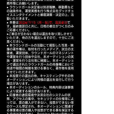
務所様にお願いします。
● ​ラウンドガール決定後は別途報酬、移動費など
の諸条件を、運営実務を行う株式会社
グッドチョ
イスエンタテイメント
と都度調整・決定の上、活
動いただきます。
● ​本番は
2024/7/15（月・祝)で、出演必須
で
す。最終面談日と共に、日程の都合がつく方のみ
ご応募ください。
●ご都合が合わない場合は選出を取り消しさせて
いただき、他の方を選出しますので、十分にご注
意ください。
● 本ラウンドガールの活動にて撮影した写真・映
像の著作権は、取材を行ったメディア、試合の主
催者、運営団体、ラウンドガールのマネジメント
や運営を行う団体や会社、本オーディションの実
施・運営を行う会社等に帰属し、本オーディショ
ンで選出されたラウンドガールの肖像権において
用途や期間の制限を受ける事なく、著作物を使用
させていただきます。
​● 本投票での選出の他、キャスティングやその他
オーディションにより同様の選出を並行して行う
場合があります。
● ​本オーディションのルール、特典内容は諸事情
により変更する場合があります。
● ​応援者の通信環境や決済会社のシステムの状
態、アクセスの集中、セキュリティの仕様等によ
っては、票の購入ができない、投票ができない等
のケースも想定され、本オーディションに関連す
る事業者は票の購入や投票ができる事を保証する