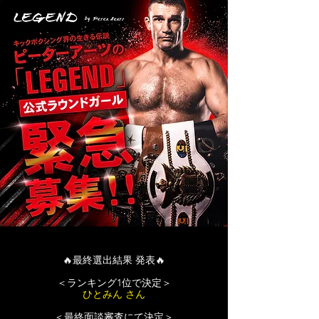
🔥最終選出結果 発表🔥
＜ランキング1位で決定＞
ひとみん さん
＜最終面談審査にて決定＞