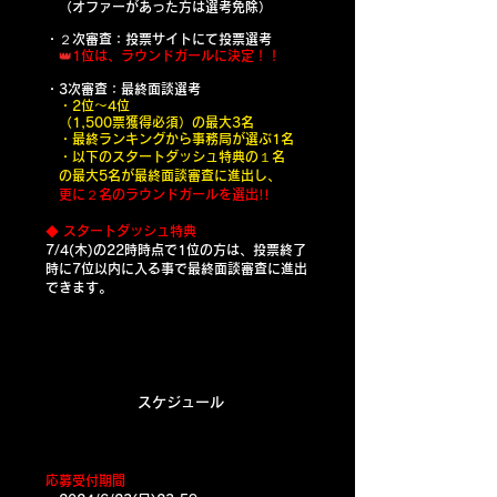
（オファーがあった方は選考免除）
・２次審査：
投票サイト
にて投票選考
👑
1位は、ラウンドガールに決定！！
・3次審査：最終面談選考
・2位〜4位
（1,500票獲得必須）の最大3名
・最終ランキングから事務局が選ぶ1名
・以下のスタートダッシュ特典の１名
の最大5名が最終面談審査に進出し、
更に２名のラウンドガールを選出!!
◆ スタートダッシュ特典
7/4(木)の22時時点で1位の方は、投票終了
時に7位以内に入る事で最終面談審査に進出
できます。
スケジュール
​​応募受付期間