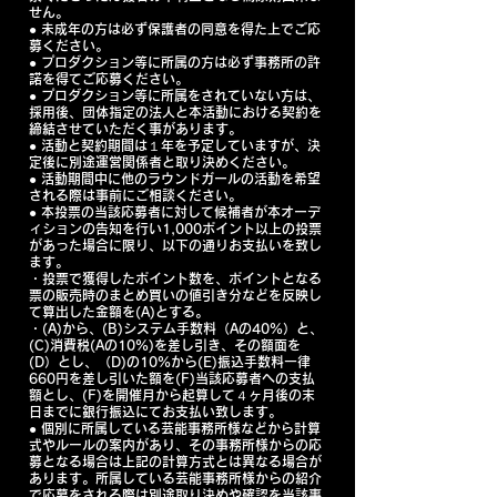
せん。
● 未成年の方は必ず保護者の同意を得た上でご応
募ください。
● プロダクション等に所属の方は必ず事務所の許
諾を得てご応募ください。
● プロダクション等に所属をされていない方は、
採用後、団体指定の法人と本活動における契約を
締結させていただく事があります。
● ​活動と契約期間は１年を予定していますが、決
定後に別途運営関係者と取り決めください。
● 活動期間中に他のラウンドガールの活動を希望
される際は事前にご相談ください。
● ​本投票の当該応募者に対して候補者が本オーデ
ィションの告知を行い1,000ポイント以上の投票
があった場合に限り、以下の通りお支払いを致し
ます。
・投票で獲得したポイント数を、ポイントとなる
票の販売時のまとめ買いの値引き分などを反映し
て算出した金額を(A)とする。
・(A)から、(B)システム手数料（Aの40%）と、
(C)消費税(Aの10%)を差し引き、その額面を
(D）とし、（D)の10%から(E)振込手数料一律
660円を差し引いた額を(F)当該応募者への支払
額とし、(F)を開催月から起算して４ヶ月後の末
日までに銀行振込にてお支払い致します。
​● 個別に所属している芸能事務所様などから計算
式やルールの案内があり、その事務所様からの応
募となる場合は上記の計算方式とは異なる場合が
あります。所属している芸能事務所様からの紹介
で応募をされる際は別途取り決めや確認を当該事