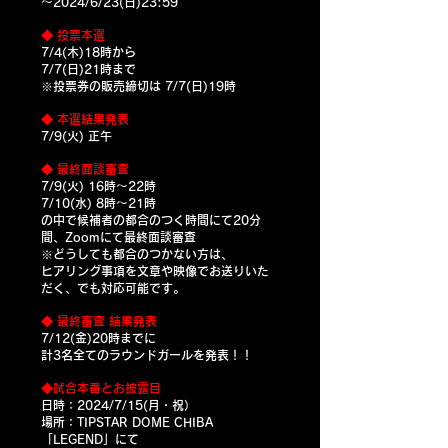
〜2024/6/23(日)23:59
◆ 投票本選
7/4(木)18時から
7/7(日)21時まで
​※投票券の販売締切は 7/7(日)19時
◆ 本選結果発表
7/9(火) 正午
◆ 最終面談審査
7/9(火) 16時〜22時
7/10(水) 8時〜21時
の中で候補者の都合のつく時間にて20分
間、Zoomにて最終面談審査
※どうしても都合のつかない方は、
​ヒアリング事項を文章や映像でお送りいた
だく、でも対応可能です。
◆ ​最終審査 結果発表
7/12(金)20時までに
計3名全てのラウンドガールを発表！！
◆試合本番とお披露目
日時：2024/7/15(月・祝）
場所：
TIPSTAR DOME CHIBA
「LEGEND」にて